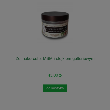
Żel hakorośl z MSM i olejkiem golteriowym
43,00 zł
do koszyka