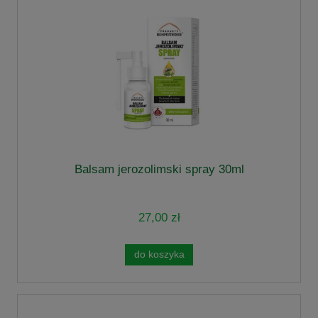
Balsam jerozolimski spray 30ml
27,00 zł
do koszyka