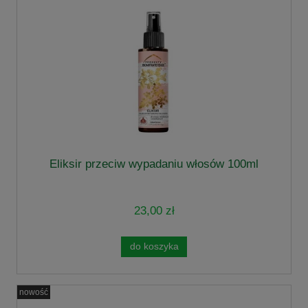
Eliksir przeciw wypadaniu włosów 100ml
23,00 zł
do koszyka
nowość