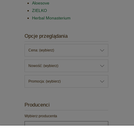
Aloesove
ZIELKO
Herbal Monasterium
Opcje przeglądania
Cena: (wybierz)
Nowość: (wybierz)
Promocja: (wybierz)
Producenci
Wybierz producenta