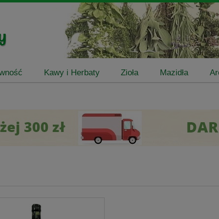
ywność
Kawy i Herbaty
Zioła
Mazidła
Ar