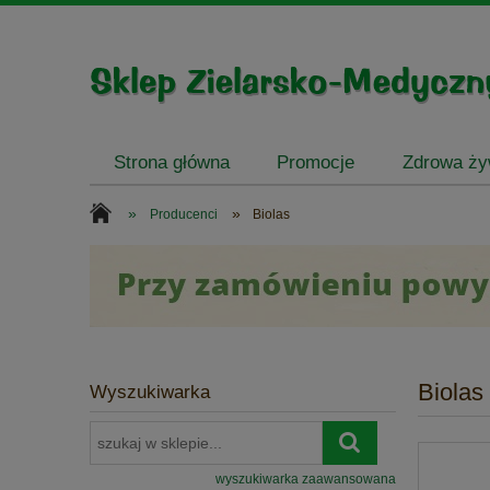
Strona główna
Promocje
Zdrowa ż
»
»
Producenci
Biolas
Biolas
Wyszukiwarka
wyszukiwarka zaawansowana