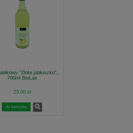
abłkowy "Złote jabłuszko",
700ml BioLas
23,00 zł
do koszyka