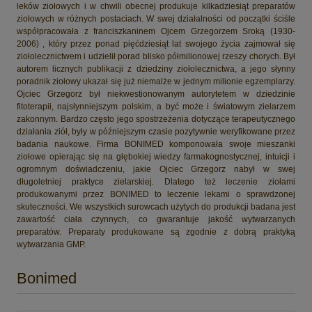
leków ziołowych i w chwili obecnej produkuje kilkadziesiąt preparatów
ziołowych w różnych postaciach. W swej działalności od początki ściśle
współpracowała z franciszkaninem Ojcem Grzegorzem Sroką (1930-
2006) , który przez ponad pięćdziesiąt lat swojego życia zajmował się
ziołolecznictwem i udzielił porad blisko półmilionowej rzeszy chorych. Był
autorem licznych publikacji z dziedziny ziołolecznictwa, a jego słynny
poradnik ziołowy ukazał się już niemalże w jednym milionie egzemplarzy.
Ojciec Grzegorz był niekwestionowanym autorytetem w dziedzinie
fitoterapii, najsłynniejszym polskim, a być może i światowym zielarzem
zakonnym. Bardzo często jego spostrzeżenia dotyczące terapeutycznego
działania ziół, były w późniejszym czasie pozytywnie weryfikowane przez
badania naukowe. Firma BONIMED komponowała swoje mieszanki
ziołowe opierając się na głębokiej wiedzy farmakognostycznej, intuicji i
ogromnym doświadczeniu, jakie Ojciec Grzegorz nabył w swej
długoletniej praktyce zielarskiej. Dlatego też leczenie ziołami
produkowanymi przez BONIMED to leczenie lekami o sprawdzonej
skuteczności. We wszystkich surowcach użytych do produkcji badana jest
zawartość ciała czynnych, co gwarantuje jakość wytwarzanych
preparatów. Preparaty produkowane są zgodnie z dobrą praktyką
wytwarzania GMP.
Bonimed