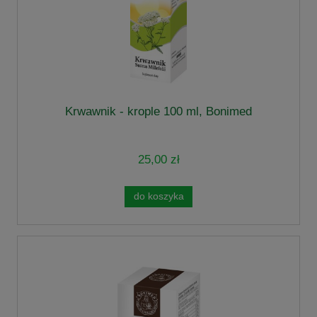
Krwawnik - krople 100 ml, Bonimed
25,00 zł
do koszyka