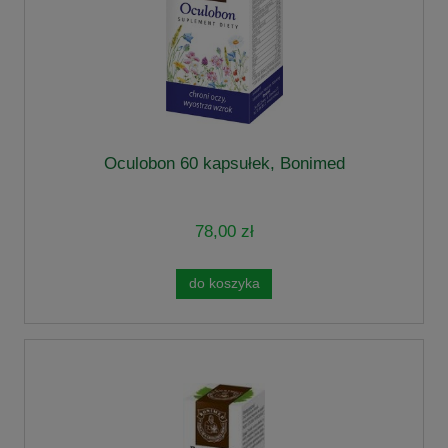
Oculobon 60 kapsułek, Bonimed
78,00 zł
do koszyka