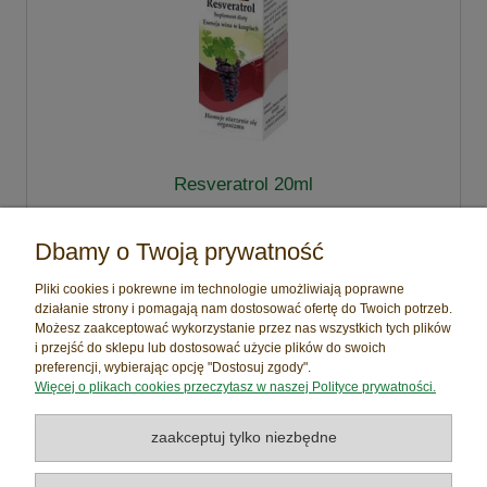
Resveratrol 20ml
Dbamy o Twoją prywatność
36,00 zł
Pliki cookies i pokrewne im technologie umożliwiają poprawne
działanie strony i pomagają nam dostosować ofertę do Twoich potrzeb.
Możesz zaakceptować wykorzystanie przez nas wszystkich tych plików
i przejść do sklepu lub dostosować użycie plików do swoich
Pomoc
preferencji, wybierając opcję "Dostosuj zgody".
Więcej o plikach cookies przeczytasz w naszej Polityce prywatności.
Moje konto
zaakceptuj tylko niezbędne
Płatności i dostawa